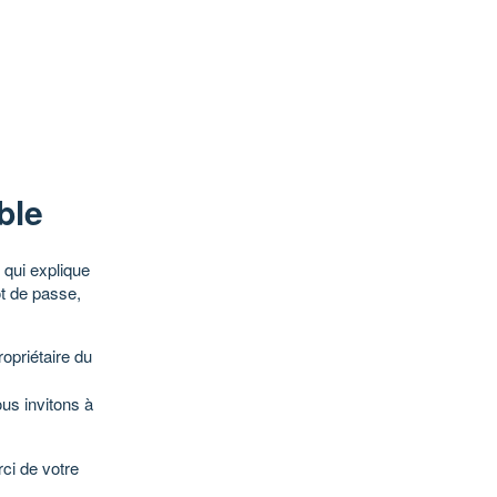
ble
qui explique
ot de passe,
opriétaire du
ous invitons à
ci de votre