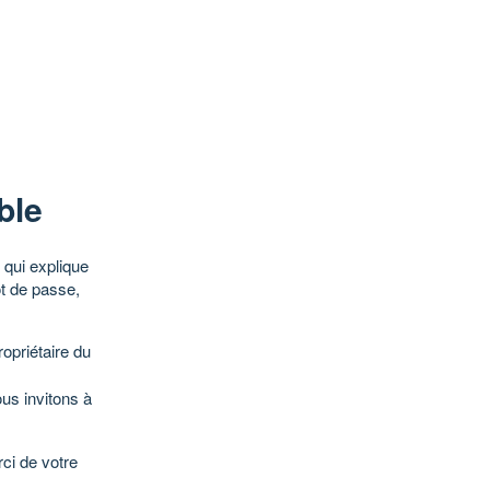
ble
qui explique
ot de passe,
opriétaire du
ous invitons à
ci de votre