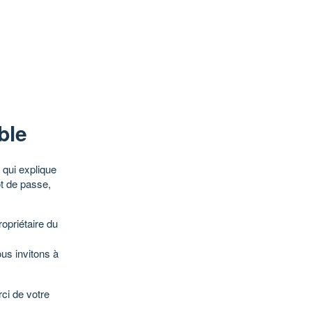
ble
qui explique
ot de passe,
opriétaire du
ous invitons à
ci de votre