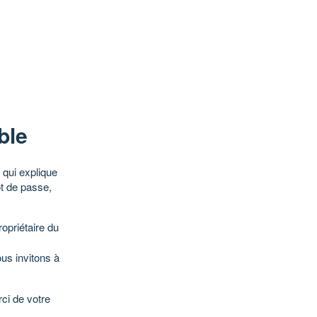
ble
qui explique
ot de passe,
opriétaire du
ous invitons à
ci de votre